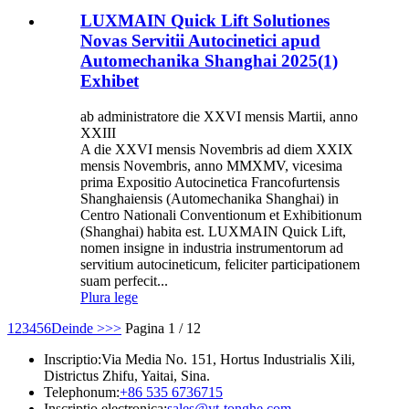
LUXMAIN Quick Lift Solutiones
Novas Servitii Autocinetici apud
Automechanika Shanghai 2025(1)
Exhibet
ab administratore die XXVI mensis Martii, anno
XXIII
A die XXVI mensis Novembris ad diem XXIX
mensis Novembris, anno MMXMV, vicesima
prima Expositio Autocinetica Francofurtensis
Shanghaiensis (Automechanika Shanghai) in
Centro Nationali Conventionum et Exhibitionum
(Shanghai) habita est. LUXMAIN Quick Lift,
nomen insigne in industria instrumentorum ad
servitium autocineticum, feliciter participationem
suam perfecit...
Plura lege
1
2
3
4
5
6
Deinde >
>>
Pagina 1 / 12
Inscriptio:
Via Media No. 151, Hortus Industrialis Xili,
Districtus Zhifu, Yaitai, Sina.
Telephonum:
+86 535 6736715
Inscriptio electronica:
sales@yt-tonghe.com