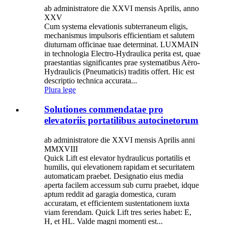
ab administratore die XXVI mensis Aprilis, anno
XXV
Cum systema elevationis subterraneum eligis,
mechanismus impulsoris efficientiam et salutem
diuturnam officinae tuae determinat. LUXMAIN
in technologia Electro-Hydraulica perita est, quae
praestantias significantes prae systematibus Aëro-
Hydraulicis (Pneumaticis) traditis offert. Hic est
descriptio technica accurata...
Plura lege
Solutiones commendatae pro
elevatoriis portatilibus autocinetorum
ab administratore die XXVI mensis Aprilis anni
MMXVIII
Quick Lift est elevator hydraulicus portatilis et
humilis, qui elevationem rapidam et securitatem
automaticam praebet. Designatio eius media
aperta facilem accessum sub curru praebet, idque
aptum reddit ad garagia domestica, curam
accuratam, et efficientem sustentationem iuxta
viam ferendam. Quick Lift tres series habet: E,
H, et HL. Valde magni momenti est...