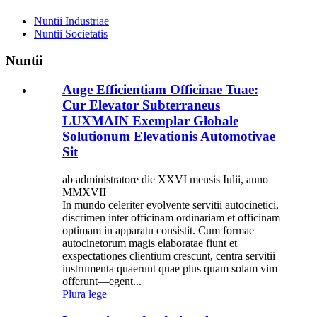
Nuntii Industriae
Nuntii Societatis
Nuntii
Auge Efficientiam Officinae Tuae:
Cur Elevator Subterraneus
LUXMAIN Exemplar Globale
Solutionum Elevationis Automotivae
Sit
ab administratore die XXVI mensis Iulii, anno
MMXVII
In mundo celeriter evolvente servitii autocinetici,
discrimen inter officinam ordinariam et officinam
optimam in apparatu consistit. Cum formae
autocinetorum magis elaboratae fiunt et
exspectationes clientium crescunt, centra servitii
instrumenta quaerunt quae plus quam solam vim
offerunt—egent...
Plura lege