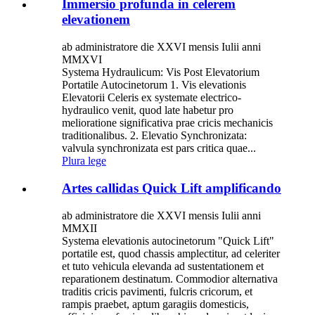
Immersio profunda in celerem
elevationem
ab administratore die XXVI mensis Iulii anni
MMXVI
Systema Hydraulicum: Vis Post Elevatorium
Portatile Autocinetorum 1. Vis elevationis
Elevatorii Celeris ex systemate electrico-
hydraulico venit, quod late habetur pro
melioratione significativa prae cricis mechanicis
traditionalibus. 2. Elevatio Synchronizata:
valvula synchronizata est pars critica quae...
Plura lege
Artes callidas Quick Lift amplificando
ab administratore die XXVI mensis Iulii anni
MMXII
Systema elevationis autocinetorum "Quick Lift"
portatile est, quod chassis amplectitur, ad celeriter
et tuto vehicula elevanda ad sustentationem et
reparationem destinatum. Commodior alternativa
traditis cricis pavimenti, fulcris cricorum, et
rampis praebet, aptum garagiis domesticis,