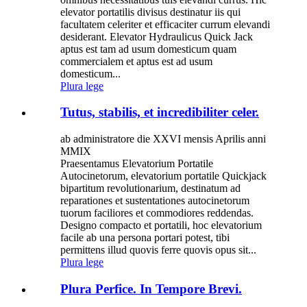
elevator portatilis divisus destinatur iis qui
facultatem celeriter et efficaciter currum elevandi
desiderant. Elevator Hydraulicus Quick Jack
aptus est tam ad usum domesticum quam
commercialem et aptus est ad usum
domesticum...
Plura lege
Tutus, stabilis, et incredibiliter celer.
ab administratore die XXVI mensis Aprilis anni
MMIX
Praesentamus Elevatorium Portatile
Autocinetorum, elevatorium portatile Quickjack
bipartitum revolutionarium, destinatum ad
reparationes et sustentationes autocinetorum
tuorum faciliores et commodiores reddendas.
Designo compacto et portatili, hoc elevatorium
facile ab una persona portari potest, tibi
permittens illud quovis ferre quovis opus sit...
Plura lege
Plura Perfice. In Tempore Brevi.