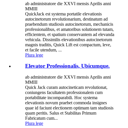
ab administratore die XXVI mensis Aprilis anni
MMIII
QuickJack est systema portatile elevationis
autocinetorum revolutionarium, destinatum ad
praebendum studiosis autocinetorum, mechanicis
professionalibus, et amatoribus solutionem tutam,
efficientem, et spatium conservantem ad elevanda
vehicula. Dissimilis elevationibus autocinetorum
magnis traditis, Quick Lift est compactum, leve,
et facile utendum, ...
Plura lege
Elevator Professionalis, Ubicumque.
ab administratore die XXVI mensis Aprilis anni
MMIII
Quick Jack curam autocineticam revolutionat,
coniungens facultatem professionalem cum
portabilitate incomparabili. Hoc systema
elevationis novum praebet commoda insignes
quae id faciunt electionem optimam tam studiosis
quam peritis. Salus et Stabilitas Primum
Fabricatum cum...
Plura lege