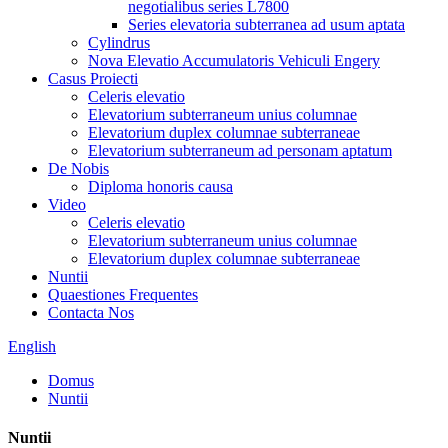
negotialibus series L7800
Series elevatoria subterranea ad usum aptata
Cylindrus
Nova Elevatio Accumulatoris Vehiculi Engery
Casus Proiecti
Celeris elevatio
Elevatorium subterraneum unius columnae
Elevatorium duplex columnae subterraneae
Elevatorium subterraneum ad personam aptatum
De Nobis
Diploma honoris causa
Video
Celeris elevatio
Elevatorium subterraneum unius columnae
Elevatorium duplex columnae subterraneae
Nuntii
Quaestiones Frequentes
Contacta Nos
English
Domus
Nuntii
Nuntii