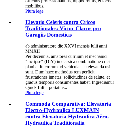
officinis professionalibus, hippodromis, et locis
mobilibus...
Plura lege
Elevatio Celeris contra Cricos
Traditionales: Victor Clarus pro
Garagiis Domesticis
ab administratore die XXVI mensis Iulii anni
MMXII
Per decennia, amatores curruum et mechanici
"fac ipse" (DIY) in classica combinatione crici
plani et fulcrorum ad vehicula sua elevanda usi
sunt. Dum haec methodus rem perficit,
frustrationes innatas, sollicitudines de salute, et
gradus temporis consumentes habet. Ingrediamur
Quick Lift – portatile...
Plura lege
Commoda Comparativa: Elevatoria
Electro-Hydraulica LUXMAIN
contra Elevatoria Hydraulica Aëro-
Hydraulica Traditionalia