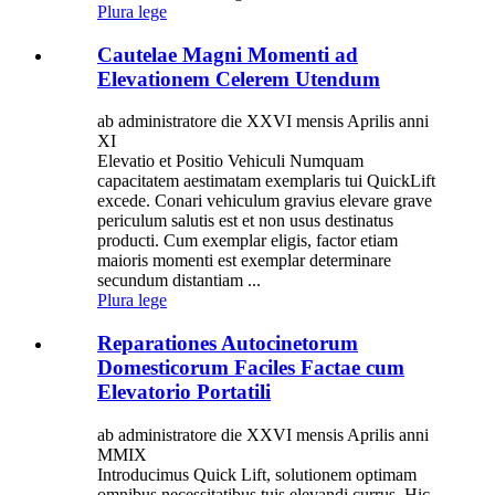
Plura lege
Cautelae Magni Momenti ad
Elevationem Celerem Utendum
ab administratore die XXVI mensis Aprilis anni
XI
Elevatio et Positio Vehiculi Numquam
capacitatem aestimatam exemplaris tui QuickLift
excede. Conari vehiculum gravius ​​elevare grave
periculum salutis est et non usus destinatus
producti. Cum exemplar eligis, factor etiam
maioris momenti est exemplar determinare
secundum distantiam ...
Plura lege
Reparationes Autocinetorum
Domesticorum Faciles Factae cum
Elevatorio Portatili
ab administratore die XXVI mensis Aprilis anni
MMIX
Introducimus Quick Lift, solutionem optimam
omnibus necessitatibus tuis elevandi currus. Hic