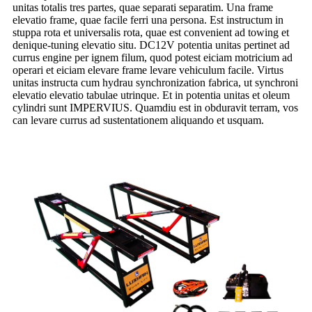
unitas totalis tres partes, quae separati separatim. Una frame
elevatio frame, quae facile ferri una persona. Est instructum in
stuppa rota et universalis rota, quae est convenient ad towing et
denique-tuning elevatio situ. DC12V potentia unitas pertinet ad
currus engine per ignem filum, quod potest eiciam motricium ad
operari et eiciam elevare frame levare vehiculum facile. Virtus
unitas instructa cum hydrau synchronization fabrica, ut synchroni
elevatio elevatio tabulae utrinque. Et in potentia unitas et oleum
cylindri sunt IMPERVIUS. Quamdiu est in obduravit terram, vos
can levare currus ad sustentationem aliquando et usquam.