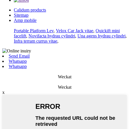
Calidum products
Sitemap
Amp mobile
Portable Platform Lev
,
Velox Car Jack vitae
,
Quickift mini
facelift
,
Novifacta hydrau cylindri
,
Una agens hydrau cylindri
,
Infra terram currus vitae
,
Send Email
Whatsapp
Whatsapp
Weckat
Weckat
x