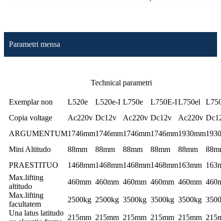
Parametri mensa
Technical parametri
Exemplar non
L520e
L520e-I
L750e
L750E-I
L750el
L750
Copia voltage
Ac220v
Dc12v
Ac220v
Dc12v
Ac220v
Dc1
ARGUMENTUM
1746mm
1746mm
1746mm
1746mm
1930mm
193
Mini Altitudo
88mm
88mm
88mm
88mm
88mm
88m
PRAESTITUO
1468mm
1468mm
1468mm
1468mm
163mm
163
Max.lifting
460mm
460mm
460mm
460mm
460mm
460
altitudo
Max.lifting
2500kg
2500kg
3500kg
3500kg
3500kg
350
facultatem
Una latus latitudo
215mm
215mm
215mm
215mm
215mm
215