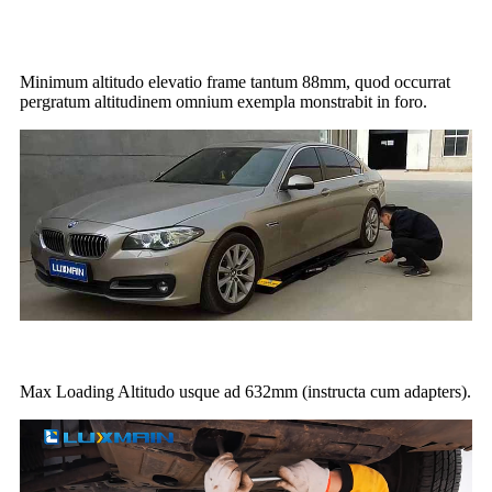
Minimum altitudo elevatio frame tantum 88mm, quod occurrat
pergratum altitudinem omnium exempla monstrabit in foro.
Max Loading Altitudo usque ad 632mm (instructa cum adapters).