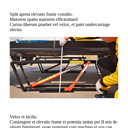
Split aperta elevatio frame consilio.
Maiorem spatio maiorem efficientiam!
Currus-liberum praebet vel velox, et patet undercarriage
obvius
Velox et facilis.
Coniungere et elevatio frame et potentia unitas per II sets de
oleum fistularum, quae venerunt cum machina et vos can