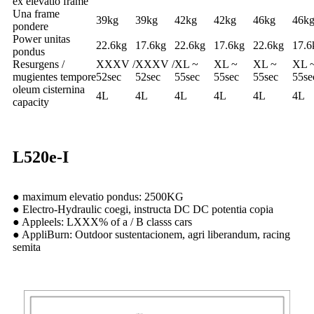
ex elevatio frame
Una frame
39kg
39kg
42kg
42kg
46kg
46k
pondere
Power unitas
22.6kg
17.6kg
22.6kg
17.6kg
22.6kg
17.6
pondus
Resurgens /
XXXV /
XXXV /
XL ~
XL ~
XL ~
XL 
mugientes tempore
52sec
52sec
55sec
55sec
55sec
55se
oleum cisternina
4L
4L
4L
4L
4L
4L
capacity
L520e-I
● maximum elevatio pondus: 2500KG
● Electro-Hydraulic coegi, instructa DC DC potentia copia
● Appleels: LXXX% of a / B classs cars
● AppliBurn: Outdoor sustentacionem, agri liberandum, racing
semita