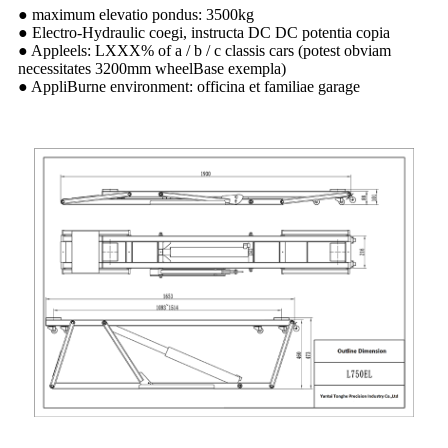
● maximum elevatio pondus: 3500kg
● Electro-Hydraulic coegi, instructa DC DC potentia copia
● Appleels: LXXX% of a / b / c classis cars (potest obviam
necessitates 3200mm wheelBase exempla)
● AppliBurne environment: officina et familiae garage