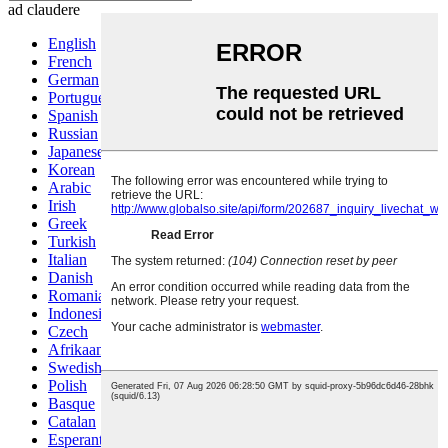
ad claudere
English
French
German
Portuguese
Spanish
Russian
Japanese
Korean
Arabic
Irish
Greek
Turkish
Italian
Danish
Romanian
Indonesian
Czech
Afrikaans
Swedish
Polish
Basque
Catalan
Esperanto